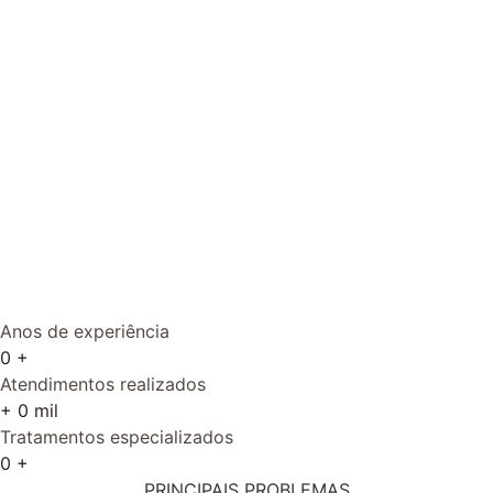
Sobre nós
Clínica Leone – mais de 35 mil atendimentos
Com
50
anos de atuação na área capilar em
Curitiba, a Clínica Leone se tornou referência
na prevenção, tratamento e recuperação do
cabelo. Assim, desde a sua fundação, a
empresa vem realizando um trabalho
baseado na ética, fidelidade, respeito e
compromisso com o cliente e seus objetivos.
Saiba mais
Anos de experiência
0
+
Atendimentos realizados
+
0
mil
Tratamentos especializados
0
+
PRINCIPAIS PROBLEMAS