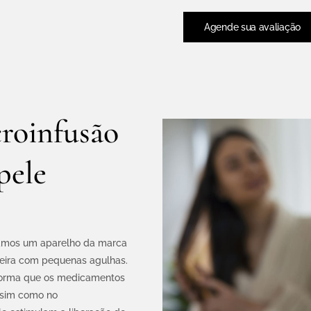
Agende sua avaliação
roinfusão
pele
izamos um aparelho da marca
eira com pequenas agulhas.
 forma que os medicamentos
Assim como no