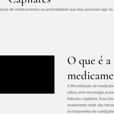
recisa de medicamentos na profundidade que eles precisam agir no 
O que é a
medicame
A Microinfusão de medicam
utiliza uma tecnologia ava
folículos capilares. Essa 
exatamente onde são necess
no tratamento de condições 