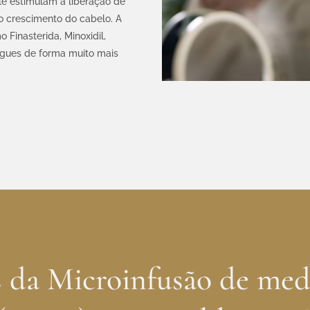
le estimulam a liberação de
o crescimento do cabelo. A
Finasterida, Minoxidil,
egues de forma muito mais
s da Microinfusão de me