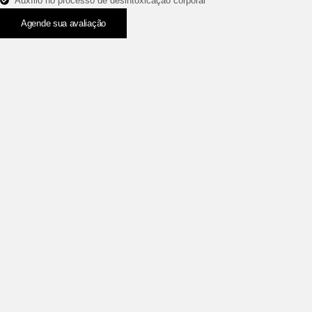
Auxílio no processo de desintoxicação corporal
Agende sua avaliação