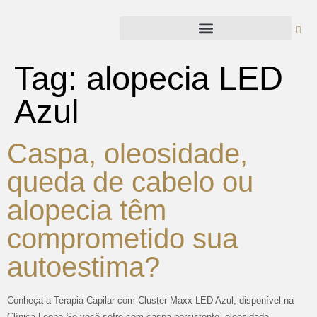
Tag:
alopecia LED
Azul
Caspa, oleosidade,
queda de cabelo ou
alopecia têm
comprometido sua
autoestima?
Conheça a Terapia Capilar com Cluster Maxx LED Azul, disponível na
Clínica Leone Se você sofre com caspa persistente, oleosidade