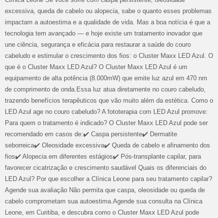
excessiva, queda de cabelo ou alopecia, sabe o quanto esses problemas
impactam a autoestima e a qualidade de vida. Mas a boa notícia é que a
tecnologia tem avançado — e hoje existe um tratamento inovador que
une ciência, segurança e eficácia para restaurar a saúde do couro
cabeludo e estimular o crescimento dos fios: o Cluster Maxx LED Azul. O
que é o Cluster Maxx LED Azul? O Cluster Maxx LED Azul é um
equipamento de alta potência (8.000mW) que emite luz azul em 470 nm
de comprimento de onda.Essa luz atua diretamente no couro cabeludo,
trazendo benefícios terapêuticos que vão muito além da estética. Como o
LED Azul age no couro cabeludo? A fototerapia com LED Azul promove:
Para quem o tratamento é indicado? O Cluster Maxx LED Azul pode ser
recomendado em casos de:✔️ Caspa persistente✔️ Dermatite
seborreica✔️ Oleosidade excessiva✔️ Queda de cabelo e afinamento dos
fios✔️ Alopecia em diferentes estágios✔️ Pós-transplante capilar, para
favorecer cicatrização e crescimento saudável Quais os diferenciais do
LED Azul? Por que escolher a Clínica Leone para seu tratamento capilar?
Agende sua avaliação Não permita que caspa, oleosidade ou queda de
cabelo comprometam sua autoestima.Agende sua consulta na Clínica
Leone, em Curitiba, e descubra como o Cluster Maxx LED Azul pode