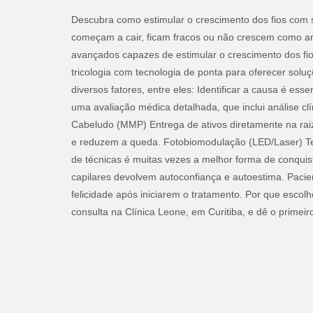
Descubra como estimular o crescimento dos fios com 
começam a cair, ficam fracos ou não crescem como an
avançados capazes de estimular o crescimento dos fio
tricologia com tecnologia de ponta para oferecer solu
diversos fatores, entre eles: Identificar a causa é es
uma avaliação médica detalhada, que inclui análise clí
Cabeludo (MMP) Entrega de ativos diretamente na raiz 
e reduzem a queda. Fotobiomodulação (LED/Laser) Ter
de técnicas é muitas vezes a melhor forma de conquis
capilares devolvem autoconfiança e autoestima. Pac
felicidade após iniciarem o tratamento. Por que esc
consulta na Clínica Leone, em Curitiba, e dê o primeir