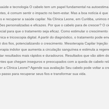
saúde e tecnologia O cabelo tem um papel fundamental na autoestima
tes, é comum sentir o impacto no bem-estar. Mas a boa notícia é que
s e recuperar a saúde capilar. Na Clínica Leone, em Curitiba, unimos
ções personalizadas e eficazes. Por que o cabelo para de crescer? O ci
sencial para que o tratamento seja eficaz. Como estimular o crescimen
nica e tricoscopia digital. A partir do diagnóstico, o tratamento pode
dos fios, potencializando o crescimento. Mesoterapia Capilar Injeção 
apia indolor que aumenta a circulação sanguínea e estimula a regene
tar resultados mais rápidos e duradouros. Resultados que vão além do
ientes que chegam inseguros e preocupados com a queda de cabelo re
olher a Clínica Leone? Agende sua avaliação Seu cabelo pode voltar 
o passo para recuperar seus fios e transformar sua vida.