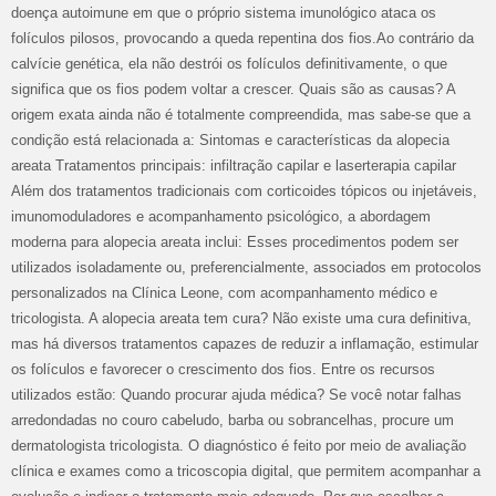
doença autoimune em que o próprio sistema imunológico ataca os
folículos pilosos, provocando a queda repentina dos fios.Ao contrário da
calvície genética, ela não destrói os folículos definitivamente, o que
significa que os fios podem voltar a crescer. Quais são as causas? A
origem exata ainda não é totalmente compreendida, mas sabe-se que a
condição está relacionada a: Sintomas e características da alopecia
areata Tratamentos principais: infiltração capilar e laserterapia capilar
Além dos tratamentos tradicionais com corticoides tópicos ou injetáveis,
imunomoduladores e acompanhamento psicológico, a abordagem
moderna para alopecia areata inclui: Esses procedimentos podem ser
utilizados isoladamente ou, preferencialmente, associados em protocolos
personalizados na Clínica Leone, com acompanhamento médico e
tricologista. A alopecia areata tem cura? Não existe uma cura definitiva,
mas há diversos tratamentos capazes de reduzir a inflamação, estimular
os folículos e favorecer o crescimento dos fios. Entre os recursos
utilizados estão: Quando procurar ajuda médica? Se você notar falhas
arredondadas no couro cabeludo, barba ou sobrancelhas, procure um
dermatologista tricologista. O diagnóstico é feito por meio de avaliação
clínica e exames como a tricoscopia digital, que permitem acompanhar a