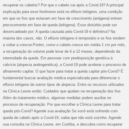
recuperar os cabelos? Por que o cabelo cai após a Covid-19? A principal
explicação para esse fenômeno está no eflúvio telógeno, uma condição
em que os fios que estavam em fase de crescimento (anágena) entram
precocemente em fase de queda (telógena). Esse distúrbio pode ser
desencadeado por: A queda causada pela Covid-19 é definitiva? Na
maioria dos casos, não. O eflúvio telógeno é temporário e os fios tendem
a voltar a crescer.Porém, como o cabelo cresce em média 1 cm por mês,
a recuperação do volume pode levar de 6 a 12 meses, dependendo da
intensidade da queda. Em pessoas com predisposição genética à
calvície (alopecia androgenética), a Covid-19 pode acelerar o processo de
afinamento capilar. O que fazer para tratar a queda capilar pós-Covid? É
fundamental buscar avaliação médica especializada para diferenciar o
eflúvio telógeno de outros tipos de alopecia. Entre os recursos utilizados
na Clínica Leone estão: Cuidados que ajudam na recuperação dos fios
Além do tratamento médico, algumas medidas podem auxiliar no
processo de recuperação: Por que escolher a Clínica Leone para tratar
queda pós-Covid? Agende sua avaliação Se você está sofrendo com
queda de cabelo após a Covid-19, saiba que não está sozinho. Agende
sua consulta na Clínica Leone, em Curitiba, e descubra como recuperar