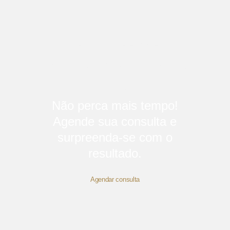
CLÍNICA LEONE
Recupere sua
autoestima
Não perca mais tempo!
Agende sua consulta e
surpreenda-se com o
resultado.
Agendar consulta