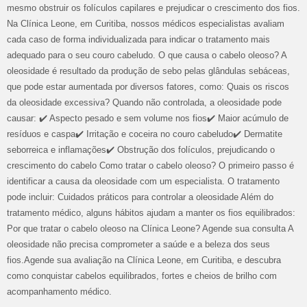
mesmo obstruir os folículos capilares e prejudicar o crescimento dos fios.
Na Clínica Leone, em Curitiba, nossos médicos especialistas avaliam
cada caso de forma individualizada para indicar o tratamento mais
adequado para o seu couro cabeludo. O que causa o cabelo oleoso? A
oleosidade é resultado da produção de sebo pelas glândulas sebáceas,
que pode estar aumentada por diversos fatores, como: Quais os riscos
da oleosidade excessiva? Quando não controlada, a oleosidade pode
causar: ✔️ Aspecto pesado e sem volume nos fios✔️ Maior acúmulo de
resíduos e caspa✔️ Irritação e coceira no couro cabeludo✔️ Dermatite
seborreica e inflamações✔️ Obstrução dos folículos, prejudicando o
crescimento do cabelo Como tratar o cabelo oleoso? O primeiro passo é
identificar a causa da oleosidade com um especialista. O tratamento
pode incluir: Cuidados práticos para controlar a oleosidade Além do
tratamento médico, alguns hábitos ajudam a manter os fios equilibrados:
Por que tratar o cabelo oleoso na Clínica Leone? Agende sua consulta A
oleosidade não precisa comprometer a saúde e a beleza dos seus
fios.Agende sua avaliação na Clínica Leone, em Curitiba, e descubra
como conquistar cabelos equilibrados, fortes e cheios de brilho com
acompanhamento médico.