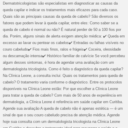
Dermatotricologistas são especialistas em diagnosticar as causas da
queda capilar e indicar os tratamentos mais eficazes para cada caso.
Quais são as principais causas da queda de cabelo? São diversos os
fatores que podem levar à queda capilar, entre eles: Como saber se a
queda de cabelo é normal ou não? É natural perder de 50 a 100 fios por
dia. Porém, alguns sinais de alerta exigem atenção médica: ✔️ Queda em
excesso ao lavar ou pentear os cabelos✔️ Entradas ou falhas visíveis no
couro cabeludo✔️ Fios mais finos, ralos e frágeis✔️ Coceira, oleosidade
ou descamação intensa✔️ Histórico familiar de calvície Se você percebeu
algum desses sintomas, é hora de agendar uma avaliação com um
dermatologista tricologista. Como é feito o diagnóstico da queda capilar?
Na Clínica Leone, a consulta inclui: Quais os tratamentos para queda de
cabelo? O tratamento varia conforme o diagnóstico. Entre os protocolos
disponíveis na Clínica Leone estão: Por que escolher a Clínica Leone
para tratar a queda de cabelo? Com mais de 50 anos de experiência em
dermatologia, a Clínica Leone é referência em saúde capilar em Curitiba.
Agende sua avaliação A queda de cabelo não é apenas estética — é um
sinal de que o seu couro cabeludo precisa de atenção médica. Agende
hoje sua consulta com um dermatologista tricologista na Clínica Leone