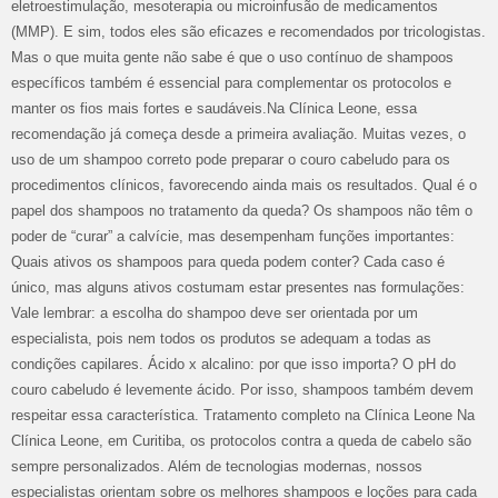
eletroestimulação, mesoterapia ou microinfusão de medicamentos
(MMP). E sim, todos eles são eficazes e recomendados por tricologistas.
Mas o que muita gente não sabe é que o uso contínuo de shampoos
específicos também é essencial para complementar os protocolos e
manter os fios mais fortes e saudáveis.Na Clínica Leone, essa
recomendação já começa desde a primeira avaliação. Muitas vezes, o
uso de um shampoo correto pode preparar o couro cabeludo para os
procedimentos clínicos, favorecendo ainda mais os resultados. Qual é o
papel dos shampoos no tratamento da queda? Os shampoos não têm o
poder de “curar” a calvície, mas desempenham funções importantes:
Quais ativos os shampoos para queda podem conter? Cada caso é
único, mas alguns ativos costumam estar presentes nas formulações:
Vale lembrar: a escolha do shampoo deve ser orientada por um
especialista, pois nem todos os produtos se adequam a todas as
condições capilares. Ácido x alcalino: por que isso importa? O pH do
couro cabeludo é levemente ácido. Por isso, shampoos também devem
respeitar essa característica. Tratamento completo na Clínica Leone Na
Clínica Leone, em Curitiba, os protocolos contra a queda de cabelo são
sempre personalizados. Além de tecnologias modernas, nossos
especialistas orientam sobre os melhores shampoos e loções para cada