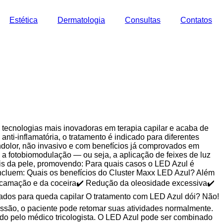
Estética
Dermatologia
Consultas
Contatos
tecnologias mais inovadoras em terapia capilar e acaba de
nti-inflamatória, o tratamento é indicado para diferentes
ndolor, não invasivo e com benefícios já comprovados em
a fotobiomodulação — ou seja, a aplicação de feixes de luz
is da pele, promovendo: Para quais casos o LED Azul é
 incluem: Quais os benefícios do Cluster Maxx LED Azul? Além
escamação e da coceira✔️ Redução da oleosidade excessiva✔️
ados para queda capilar O tratamento com LED Azul dói? Não!
ssão, o paciente pode retomar suas atividades normalmente.
ido pelo médico tricologista. O LED Azul pode ser combinado