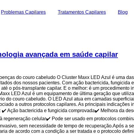
Problemas Capilares
Tratamentos Capilares
Blog
nologia avançada em saúde capilar
 doenças do couro cabeludo O Cluster Maxx LED Azul é uma das 
ltados dos nossos pacientes. Com ação bactericida, fungicida e a
té o pós-transplante capilar. E o melhor: é um procedimento i
Maxx LED Azul é um equipamento de última geração que utiliza 
rio do couro cabeludo. O LED Azul atua em camadas superficia
ociado a outros protocolos capilares. As principais indicações
s: ✔️ Ação bactericida e fungicida comprovada✔️ Melhora da d
à regeneração celular✔️ Pode ser usado em protocolos combin
invasivo, sem necessidade de tempo de recuperação.Após a se
ia de acordo com a condição a ser tratada e o protocolo defin