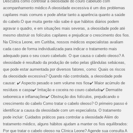
Descubra como controlar a oleosidade do couro cabeludo com
acompanhamento médico A oleosidade excessiva é um dos problemas
capilares mais comuns e pode afetar tanto a aparência quanto a saúde
do cabelo.O que muita gente não sabe é que hábitos diários podem
agravar o quadro, e em situações mais severas, a oleosidade pode até
mesmo obstruir os folículos capilares e prejudicar o crescimento dos fios.
Na Clínica Leone, em Curitiba, nossos médicos especialistas avaliam
cada caso de forma individualizada para indicar o tratamento mais
adequado para o seu couro cabeludo. O que causa o cabelo oleoso? A
oleosidade é resultado da produção de sebo pelas glândulas sebáceas,
que pode estar aumentada por diversos fatores, como: Quais os riscos
da oleosidade excessiva? Quando não controlada, a oleosidade pode
causar: ✔️ Aspecto pesado e sem volume nos fios✔️ Maior acúmulo de
resíduos e caspa✔️ Irritação e coceira no couro cabeludo✔️ Dermatite
seborreica e inflamações✔️ Obstrução dos folículos, prejudicando o
crescimento do cabelo Como tratar o cabelo oleoso? O primeiro passo é
identificar a causa da oleosidade com um especialista. O tratamento
pode incluir: Cuidados práticos para controlar a oleosidade Além do
tratamento médico, alguns hábitos ajudam a manter os fios equilibrados:
Por que tratar o cabelo oleoso na Clínica Leone? Agende sua consulta A