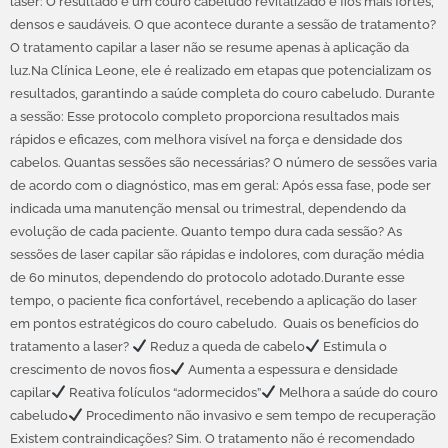
laser: O resultado é um couro cabeludo revitalizado e fios mais fortes,
densos e saudáveis. O que acontece durante a sessão de tratamento?
O tratamento capilar a laser não se resume apenas à aplicação da
luz.Na Clínica Leone, ele é realizado em etapas que potencializam os
resultados, garantindo a saúde completa do couro cabeludo. Durante
a sessão: Esse protocolo completo proporciona resultados mais
rápidos e eficazes, com melhora visível na força e densidade dos
cabelos. Quantas sessões são necessárias? O número de sessões varia
de acordo com o diagnóstico, mas em geral: Após essa fase, pode ser
indicada uma manutenção mensal ou trimestral, dependendo da
evolução de cada paciente. Quanto tempo dura cada sessão? As
sessões de laser capilar são rápidas e indolores, com duração média
de 60 minutos, dependendo do protocolo adotado.Durante esse
tempo, o paciente fica confortável, recebendo a aplicação do laser
em pontos estratégicos do couro cabeludo. Quais os benefícios do
tratamento a laser?
Reduz a queda de cabelo
Estimula o
crescimento de novos fios
Aumenta a espessura e densidade
capilar
Reativa folículos “adormecidos”
Melhora a saúde do couro
cabeludo
Procedimento não invasivo e sem tempo de recuperação
Existem contraindicações? Sim. O tratamento não é recomendado