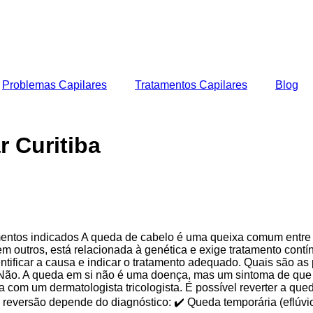
Problemas Capilares
Tratamentos Capilares
Blog
r Curitiba
tamentos indicados A queda de cabelo é uma queixa comum ent
m outros, está relacionada à genética e exige tratamento contín
entificar a causa e indicar o tratamento adequado. Quais são a
 Não. A queda em si não é uma doença, mas um sintoma de que
a com um dermatologista tricologista. É possível reverter a qu
reversão depende do diagnóstico: ✔️ Queda temporária (eflúvio t