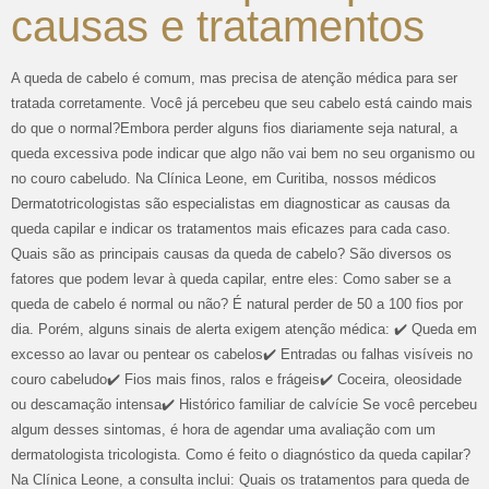
causas e tratamentos
A queda de cabelo é comum, mas precisa de atenção médica para ser
tratada corretamente. Você já percebeu que seu cabelo está caindo mais
do que o normal?Embora perder alguns fios diariamente seja natural, a
queda excessiva pode indicar que algo não vai bem no seu organismo ou
no couro cabeludo. Na Clínica Leone, em Curitiba, nossos médicos
Dermatotricologistas são especialistas em diagnosticar as causas da
queda capilar e indicar os tratamentos mais eficazes para cada caso.
Quais são as principais causas da queda de cabelo? São diversos os
fatores que podem levar à queda capilar, entre eles: Como saber se a
queda de cabelo é normal ou não? É natural perder de 50 a 100 fios por
dia. Porém, alguns sinais de alerta exigem atenção médica: ✔️ Queda em
excesso ao lavar ou pentear os cabelos✔️ Entradas ou falhas visíveis no
couro cabeludo✔️ Fios mais finos, ralos e frágeis✔️ Coceira, oleosidade
ou descamação intensa✔️ Histórico familiar de calvície Se você percebeu
algum desses sintomas, é hora de agendar uma avaliação com um
dermatologista tricologista. Como é feito o diagnóstico da queda capilar?
Na Clínica Leone, a consulta inclui: Quais os tratamentos para queda de