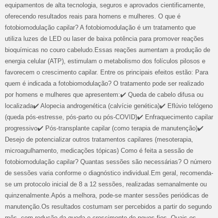
equipamentos de alta tecnologia, seguros e aprovados cientificamente,
oferecendo resultados reais para homens e mulheres. O que é
fotobiomodulação capilar? A fotobiomodulação é um tratamento que
utiliza luzes de LED ou laser de baixa potência para promover reações
bioquímicas no couro cabeludo.Essas reações aumentam a produção de
energia celular (ATP), estimulam o metabolismo dos folículos pilosos e
favorecem o crescimento capilar. Entre os principais efeitos estão: Para
quem é indicada a fotobiomodulação? O tratamento pode ser realizado
por homens e mulheres que apresentem:✔️ Queda de cabelo difusa ou
localizada✔️ Alopecia androgenética (calvície genética)✔️ Eflúvio telógeno
(queda pós-estresse, pós-parto ou pós-COVID)✔️ Enfraquecimento capilar
progressivo✔️ Pós-transplante capilar (como terapia de manutenção)✔️
Desejo de potencializar outros tratamentos capilares (mesoterapia,
microagulhamento, medicações tópicas) Como é feita a sessão de
fotobiomodulação capilar? Quantas sessões são necessárias? O número
de sessões varia conforme o diagnóstico individual.Em geral, recomenda-
se um protocolo inicial de 8 a 12 sessões, realizadas semanalmente ou
quinzenalmente.Após a melhora, pode-se manter sessões periódicas de
manutenção.Os resultados costumam ser percebidos a partir do segundo
mês, com redução da queda e crescimento de novos fios. Quais os