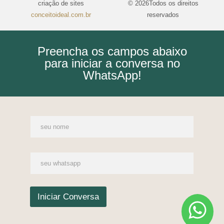
criação de sites
© 2026Todos os direitos
conceitoideal.com.br
reservados
Preencha os campos abaixo
para iniciar a conversa no
WhatsApp!
S
e
u
n
S
o
e
m
u
e
W
*
h
Iniciar Conversa
a
t
s