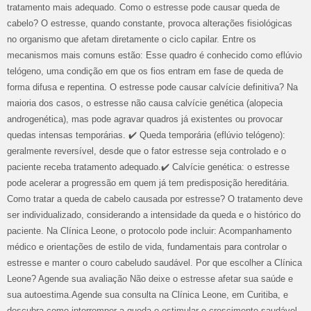
tratamento mais adequado. Como o estresse pode causar queda de
cabelo? O estresse, quando constante, provoca alterações fisiológicas
no organismo que afetam diretamente o ciclo capilar. Entre os
mecanismos mais comuns estão: Esse quadro é conhecido como eflúvio
telógeno, uma condição em que os fios entram em fase de queda de
forma difusa e repentina. O estresse pode causar calvície definitiva? Na
maioria dos casos, o estresse não causa calvície genética (alopecia
androgenética), mas pode agravar quadros já existentes ou provocar
quedas intensas temporárias. ✔️ Queda temporária (eflúvio telógeno):
geralmente reversível, desde que o fator estresse seja controlado e o
paciente receba tratamento adequado.✔️ Calvície genética: o estresse
pode acelerar a progressão em quem já tem predisposição hereditária.
Como tratar a queda de cabelo causada por estresse? O tratamento deve
ser individualizado, considerando a intensidade da queda e o histórico do
paciente. Na Clínica Leone, o protocolo pode incluir: Acompanhamento
médico e orientações de estilo de vida, fundamentais para controlar o
estresse e manter o couro cabeludo saudável. Por que escolher a Clínica
Leone? Agende sua avaliação Não deixe o estresse afetar sua saúde e
sua autoestima.Agende sua consulta na Clínica Leone, em Curitiba, e
descubra como interromper a queda e estimular o crescimento saudável