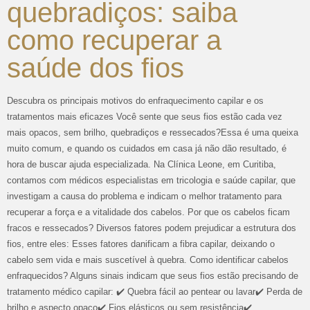
quebradiços: saiba
como recuperar a
saúde dos fios
Descubra os principais motivos do enfraquecimento capilar e os
tratamentos mais eficazes Você sente que seus fios estão cada vez
mais opacos, sem brilho, quebradiços e ressecados?Essa é uma queixa
muito comum, e quando os cuidados em casa já não dão resultado, é
hora de buscar ajuda especializada. Na Clínica Leone, em Curitiba,
contamos com médicos especialistas em tricologia e saúde capilar, que
investigam a causa do problema e indicam o melhor tratamento para
recuperar a força e a vitalidade dos cabelos. Por que os cabelos ficam
fracos e ressecados? Diversos fatores podem prejudicar a estrutura dos
fios, entre eles: Esses fatores danificam a fibra capilar, deixando o
cabelo sem vida e mais suscetível à quebra. Como identificar cabelos
enfraquecidos? Alguns sinais indicam que seus fios estão precisando de
tratamento médico capilar: ✔️ Quebra fácil ao pentear ou lavar✔️ Perda de
brilho e aspecto opaco✔️ Fios elásticos ou sem resistência✔️