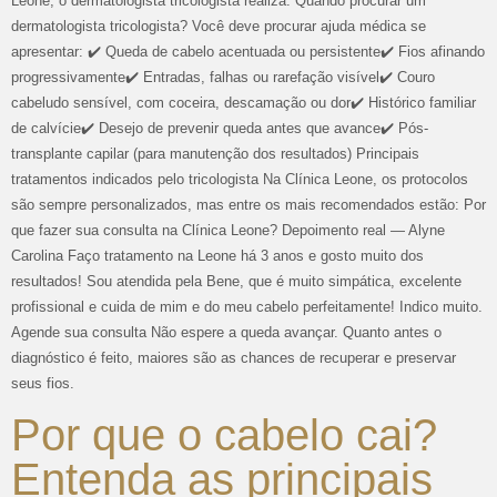
Leone, o dermatologista tricologista realiza: Quando procurar um
dermatologista tricologista? Você deve procurar ajuda médica se
apresentar: ✔️ Queda de cabelo acentuada ou persistente✔️ Fios afinando
progressivamente✔️ Entradas, falhas ou rarefação visível✔️ Couro
cabeludo sensível, com coceira, descamação ou dor✔️ Histórico familiar
de calvície✔️ Desejo de prevenir queda antes que avance✔️ Pós-
transplante capilar (para manutenção dos resultados) Principais
tratamentos indicados pelo tricologista Na Clínica Leone, os protocolos
são sempre personalizados, mas entre os mais recomendados estão: Por
que fazer sua consulta na Clínica Leone? Depoimento real — Alyne
Carolina Faço tratamento na Leone há 3 anos e gosto muito dos
resultados! Sou atendida pela Bene, que é muito simpática, excelente
profissional e cuida de mim e do meu cabelo perfeitamente! Indico muito.
Agende sua consulta Não espere a queda avançar. Quanto antes o
diagnóstico é feito, maiores são as chances de recuperar e preservar
seus fios.
Por que o cabelo cai?
Entenda as principais