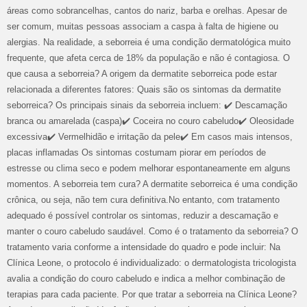
áreas como sobrancelhas, cantos do nariz, barba e orelhas. Apesar de
ser comum, muitas pessoas associam a caspa à falta de higiene ou
alergias. Na realidade, a seborreia é uma condição dermatológica muito
frequente, que afeta cerca de 18% da população e não é contagiosa. O
que causa a seborreia? A origem da dermatite seborreica pode estar
relacionada a diferentes fatores: Quais são os sintomas da dermatite
seborreica? Os principais sinais da seborreia incluem: ✔️ Descamação
branca ou amarelada (caspa)✔️ Coceira no couro cabeludo✔️ Oleosidade
excessiva✔️ Vermelhidão e irritação da pele✔️ Em casos mais intensos,
placas inflamadas Os sintomas costumam piorar em períodos de
estresse ou clima seco e podem melhorar espontaneamente em alguns
momentos. A seborreia tem cura? A dermatite seborreica é uma condição
crônica, ou seja, não tem cura definitiva.No entanto, com tratamento
adequado é possível controlar os sintomas, reduzir a descamação e
manter o couro cabeludo saudável. Como é o tratamento da seborreia? O
tratamento varia conforme a intensidade do quadro e pode incluir: Na
Clínica Leone, o protocolo é individualizado: o dermatologista tricologista
avalia a condição do couro cabeludo e indica a melhor combinação de
terapias para cada paciente. Por que tratar a seborreia na Clínica Leone?